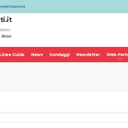
egistrazione
i.it
bblici
 Boso
Linee Guida
News
Sondaggi
Newsletter
Web-Part